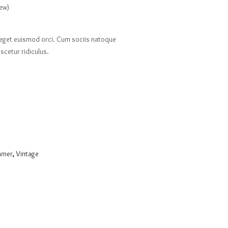
ew)
o, eget euismod orci. Cum sociis natoque
cetur ridiculus.
mmer
,
Vintage