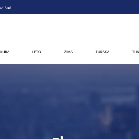
vi Sad
KUBA
LETO
ZIMA
TURSKA
TUN
KUBA
LETO
ZIMA
TURSKA
TUN