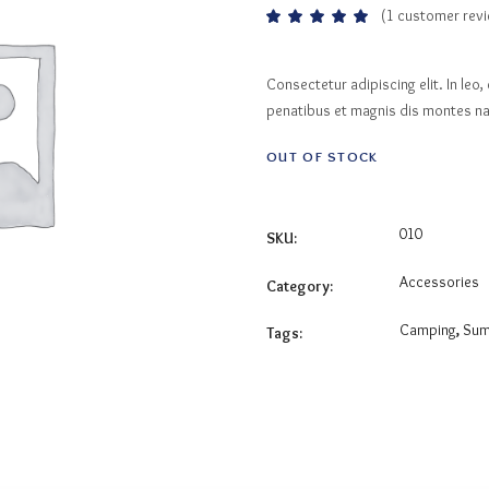
(
1
customer revi
Rated
1
5.00
out
of 5
based
Consectetur adipiscing elit. In le
on
customer
penatibus et magnis dis montes nas
rating
OUT OF STOCK
010
SKU:
Accessories
Category:
Camping
,
Su
Tags: