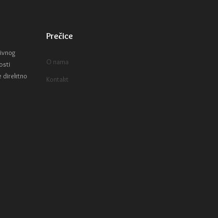
Prečice
tivnog
O nama
osti
e direktno
Kontakt