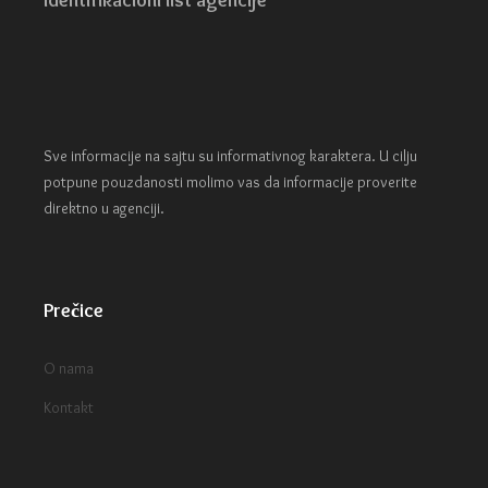
Identifikacioni list agencije
Sve informacije na sajtu su informativnog karaktera. U cilju
potpune pouzdanosti molimo vas da informacije proverite
direktno u agenciji.
Prečice
O nama
Kontakt