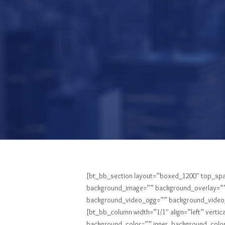
[bt_bb_section layout=”boxed_1200″ top_spa
background_image=”” background_overlay=”” 
background_video_ogg=”” background_video_w
[bt_bb_column width=”1/1″ align=”left” vert
background_color=”” inner_background_color=