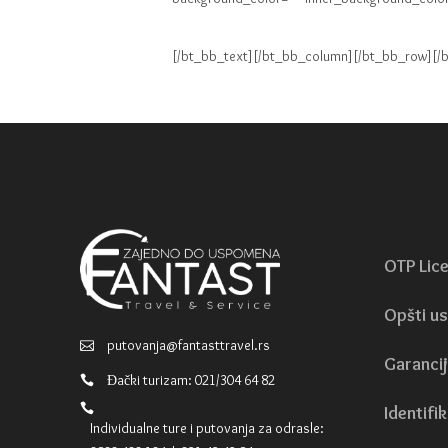
[/bt_bb_text][/bt_bb_column][/bt_bb_row][/
OTP Lic
Opšti us
putovanja@fantasttravel.rs
Garancij
Đački turizam: 021/304 64 82
Identifik
Individualne ture i putovanja za odrasle: