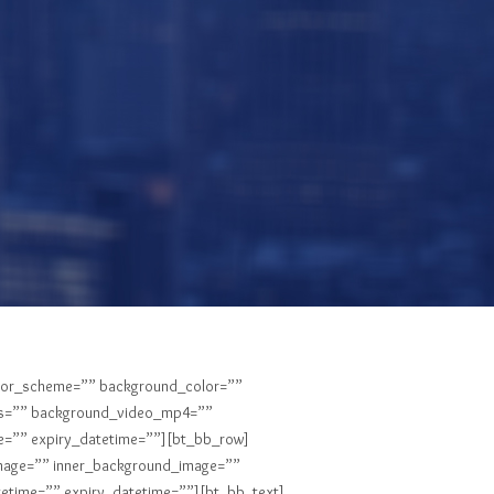
olor_scheme=”” background_color=””
ngs=”” background_video_mp4=””
e=”” expiry_datetime=””][bt_bb_row]
_image=”” inner_background_image=””
tetime=”” expiry_datetime=””][bt_bb_text]