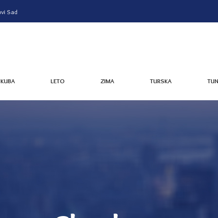
vi Sad
KUBA
LETO
ZIMA
TURSKA
TUN
KUBA
LETO
ZIMA
TURSKA
TUN