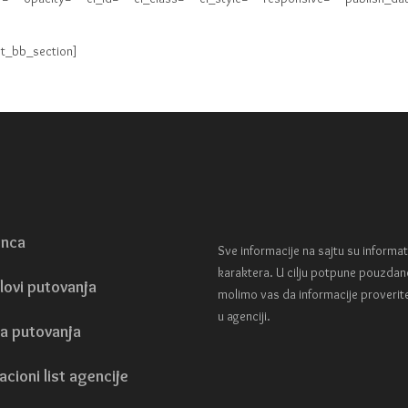
bt_bb_section]
enca
Sve informacije na sajtu su informa
karaktera. U cilju potpune pouzdan
lovi putovanja
molimo vas da informacije proverit
u agenciji.
a putovanja
acioni list agencije