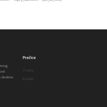
Prečice
tivnog
O nama
osti
e direktno
Kontakt