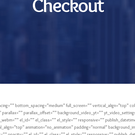
Checkout
cing=”” bottom_spacing=”medium” full_screen=”” vertical_align=”top” c
parallax=”” parallax_offset=”” background_video_yt=”” yt_video_setti
ebm=”” el_id=”” el_class=”” el_style=”” responsive=”” publish_datetim
ical_align=”top” animation=”no_animation” padding=”normal” background
”” opacity=”” el_id=”” el_class=”” el_style=”” responsive=”” publish_da