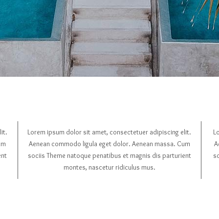
it.
Lorem ipsum dolor sit amet, consectetuer adipiscing elit.
Lo
um
Aenean commodo ligula eget dolor. Aenean massa. Cum
A
ent
sociis Theme natoque penatibus et magnis dis parturient
s
montes, nascetur ridiculus mus.