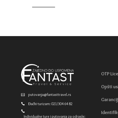
OTP Lic
Opšti us
putovanja@fantasttravel.rs
Garancij
Đački turizam: 021/304 64 82
Identifik
Individualne ture i putovanja za odrasle: