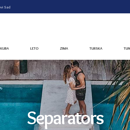
vi Sad
KUBA
LETO
ZIMA
TURSKA
TUN
KUBA
LETO
ZIMA
TURSKA
TUN
Separators