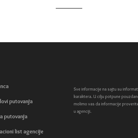
enca
Sve informacije na sajtu su informa
karaktera. U cilju potpune pouzdan
lovi putovanja
molimo vas da informacije proverit
u agenciji.
a putovanja
acioni list agencije