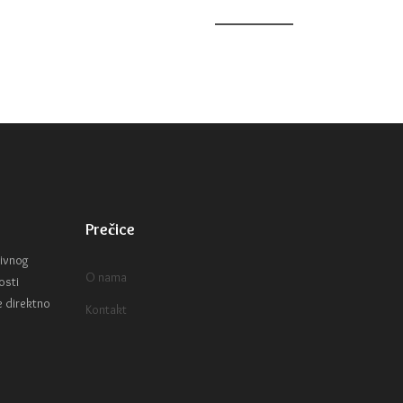
Prečice
tivnog
O nama
osti
e direktno
Kontakt